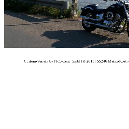
Custom-Verleih by PRO-Cent GmbH © 2013 | 55246 Mainz-Kosthe
activlab.de
www.activlab.de
www.activlab.de
activ-lab.de
www.activ-lab.de
www.activ-lab.de
allstarsshop.de
www.allstarsshop.de
www.allstarsshop.de
blackgate.de
www.blackgate.de
www.blackgate.de
black-hummer.de
www.black-hummer.de
www.black-hummer.de
bmsstore.de
www.bmsstore.de
www.bmsstore.de
bms-store.de
www.bms-store.de
www.bms-store.de
cannotsee.de
www.cannotsee.de
www.cannotsee.de
chrom-design.com
www.chrom-design.com
www.chrom-design.com
chrom-design.de
www.chrom-design.de
www.chrom-design.de